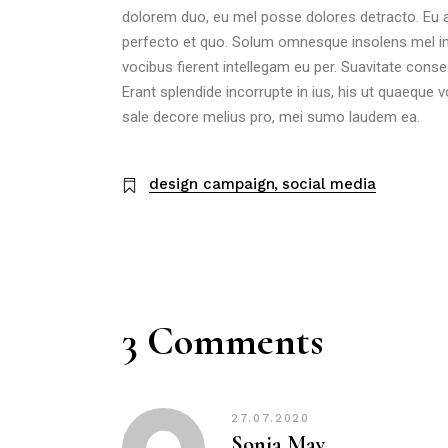
dolorem duo, eu mel posse dolores detracto. Eu
perfecto et quo. Solum omnesque insolens mel in,
vocibus fierent intellegam eu per. Suavitate conse
Erant splendide incorrupte in ius, his ut quaeque 
sale decore melius pro, mei sumo laudem ea.
design campaign
social media
3 Comments
27.07.2020
Sonia May