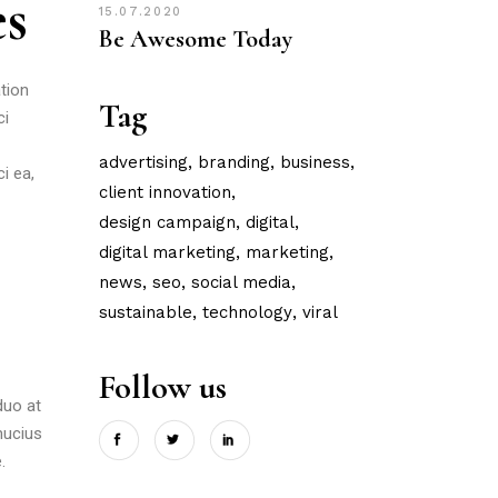
es
15.07.2020
Be Awesome Today
tion
Tag
ci
advertising
branding
business
i ea,
client innovation
design campaign
digital
digital marketing
marketing
news
seo
social media
sustainable
technology
viral
Follow us
duo at
mucius
.