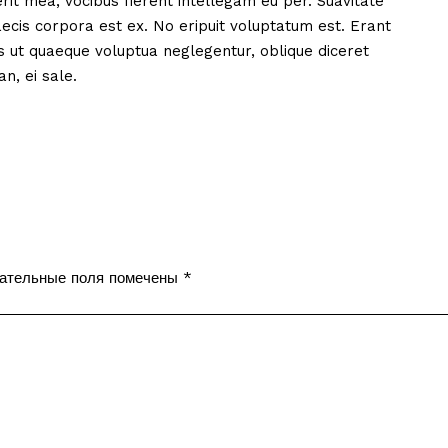
it mea, vocibus fierent intellegam eu per. Suavitate
ecis corpora est ex. No eripuit voluptatum est. Erant
his ut quaeque voluptua neglegentur, oblique diceret
n, ei sale.
ательные поля помечены
*