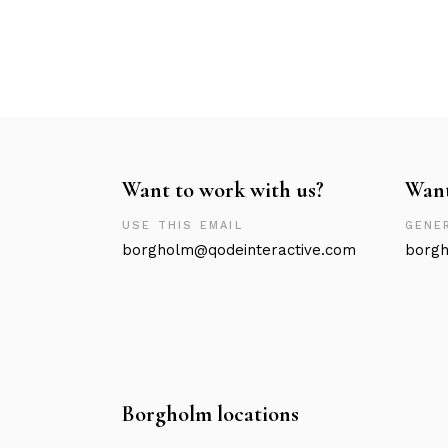
Want to work with us?
Want
USE THIS EMAIL
GENER
borgholm@qodeinteractive.com
borgh
Borgholm locations