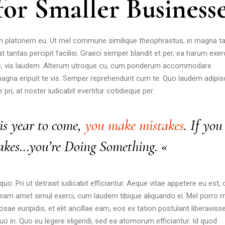
or Smaller Business
uam platonem eu. Ut mel commune similique theophrastus, in magna ta
 tantas percipit facilisi. Graeci semper blandit et per, ea harum exer
re, vis laudem. Alterum utroque cu, cum ponderum accommodare
 magna eripuit te vis. Semper reprehendunt cum te. Quo laudem adipisc
ri, at noster iudicabit evertitur cotidieque per.
his year to come,
you make mistakes
. If you
akes…you’re Doing Something. «
 Pri ut detraxit iudicabit efficiantur. Aeque vitae appetere eu est, 
 eam amet simul exerci, cum laudem tibique aliquando ei. Mel porro 
iosae euripidis, et elit ancillae eam, eos ex tation postulant liberavisse
duo in. Quo eu legere eligendi, sed ea atomorum efficiantur. Id quod