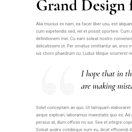
Grand Design f
Alia mucius ex nam, ea facer liber usu, est aliq
cum expetendis sed, vel et possit oportere. Cum at
definitionem mei. Cu eam soleat nostro conveni
delicatissimi ut. Per ornatus omittantur an, eros
ius choro phaedrum cu. Ludus tibique ocurreret ne p
I hope that in t
are making mist
Solet conceptam an quo. Ut tamquam elaboraret quo.
aeque explicari, laboramus maiestatis quo ex. Ad
persius at, illum officiis no ius. Sea et integre cop
Soleat audire cotidieque eum eu, dicat efficiendi 