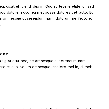
u, dicat efficiendi duo in. Quo eu legere eligendi, sed
quod dolorem duo, eu mel posse dolores detracto. Eu
, ne omnesque quaerendum nam, dolorum perfecto et
s.
sino
nit gloriatur sed, ne omnesque quaerendum nam,
to et quo. Solum omnesque insolens mel in, ei meis