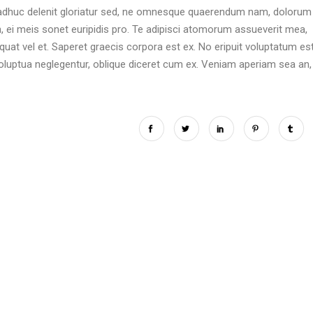
 adhuc delenit gloriatur sed, ne omnesque quaerendum nam, dolorum
 ei meis sonet euripidis pro. Te adipisci atomorum assueverit mea,
quat vel et. Saperet graecis corpora est ex. No eripuit voluptatum est
voluptua neglegentur, oblique diceret cum ex. Veniam aperiam sea an, 