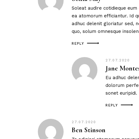
Soleat audire cotidieque eum e
ea atomorum efficiantur. Id 
adhuc delenit gloriatur sed
quo, solum omnesque insolen
REPLY
27.07.2020
Jane Monte
Eu adhuc dele
dolorum perfec
sonet euripidi.
REPLY
27.07.2020
Ben Stinson